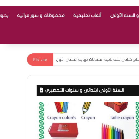
 السنة الأولى
ألعاب تعليمية
محفوظات و سور قرآنية
بحوث
رياضيات سنة أولى مع الإصلاح ـ الثلاثي الاول
A la une
السنة الأولى ابتدائي و سنوات التحضيري