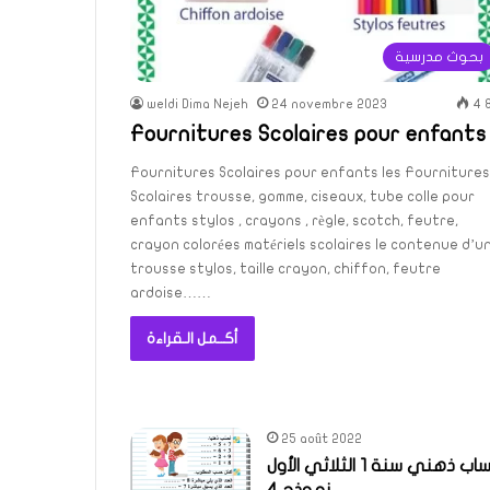
بحوث مدرسية
weldi Dima Nejeh
24 novembre 2023
4 
Fournitures Scolaires pour enfants
Fournitures Scolaires pour enfants les Fournitures
Scolaires trousse, gomme, ciseaux, tube colle pour
enfants stylos , crayons , règle, scotch, feutre,
crayon colorées matériels scolaires le contenue d’u
trousse stylos, taille crayon, chiffon, feutre
ardoise……
أكــمل الـقراءة
25 août 2022
حساب ذهني سنة 1 الثلاثي الأول