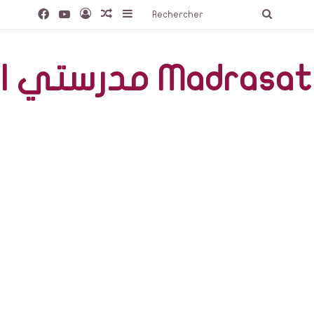
Facebook
YouTube
Connexion
Article Aléatoire
Sidebar (barre latérale)
Recherc
صّة Madrasati Libre