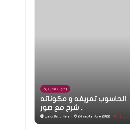
بحوث مدرسية
الحاسوب تعريفه و مكوناته
ـ شرح مع صور
weldi Dima Nejeh
24 septembre 2022
59 686