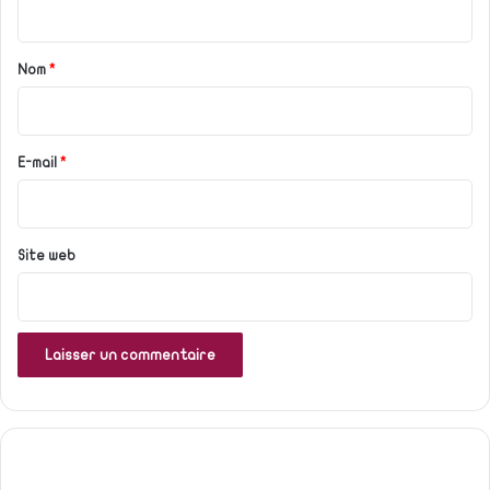
t
a
Nom
*
i
r
e
E-mail
*
*
Site web