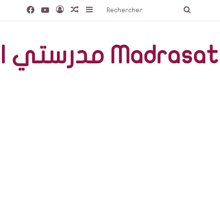
Facebook
YouTube
Connexion
Article Aléatoire
Sidebar (barre latérale)
Recherc
صّة Madrasati Libre