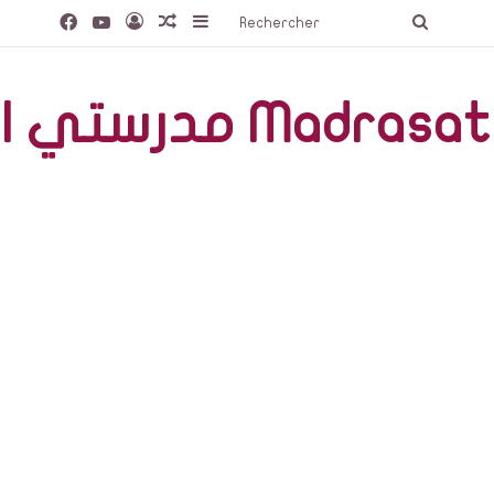
Facebook
YouTube
Connexion
Article Aléatoire
Sidebar (barre latérale)
Recherc
صّة Madrasati Libre