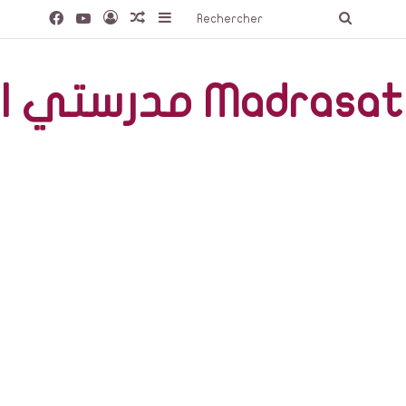
Facebook
YouTube
Connexion
Article Aléatoire
Sidebar (barre latérale)
Recherc
صّة Madrasati Libre