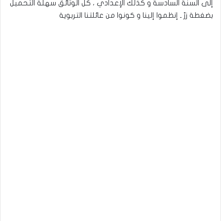
إلى السنة السادسة و كذلك الإعدادي ، كل الوثائق سهلة التحميل
بضغطة زرّ ـ إنظموا إلينا و كونوا من عائلتنا التربوية