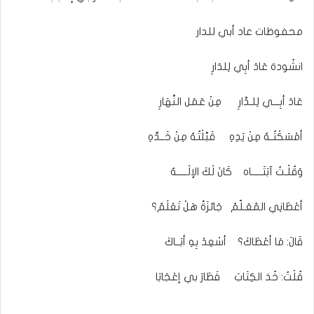
محفوظات عاد أبي للدار
انشُودة عَادَ أبِي لِلدَارِ
عَادَ أبِـــي لِلـدَّارِ مِنْ عَمَل النَّهَارِ
أمْسَكْتُـهُ مِنْ يَدِهِ قَبَّلْتُهُ مِنْ خَــدِّهِ
وَقُلْـتُ آبَتَـــــاه كَانَ لَكَ الإلَـــــهُ
أعْطَانِي المُعَـلّمُ جَائزَةً هَلْ تَعْلَمُ؟
قَالَ: مَا أعْطَاكَ؟ أسْعِدْ بِهِ أبَــاكَ
قُلْتُ: خُذ الكِتَابَ فَطَارَ بي إعْجَابَا