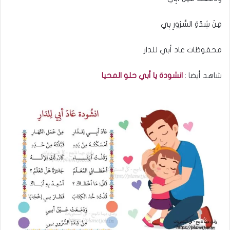
مِنْ شِدّةِ السُّرُورِ بِي
محفوظات عاد أبي للدار
شاهد أيضا :
انشودة يا أبي حلو المحيا