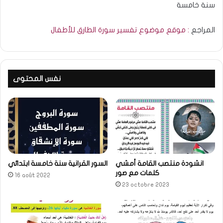
سنة خامسة
المراجع
: موقع موضوع تفسير سورة الطارق للأطفال
نفس المحتوى
انشودة منتصب القامة أمشي
السور القرانية سنة خامسة ابتدائي
كلمات مع صور
16 août 2022
23 octobre 2023