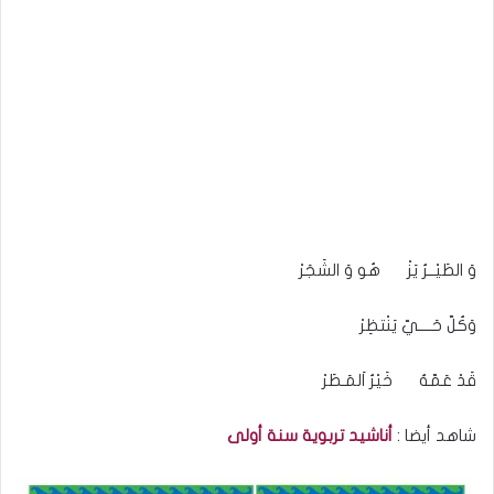
وَ الطَيْــرُ يَزْ هُو وَ الشَجَرْ
وَكُلّ حَــــيّ يَنْتظِرْ
قَدْ عَمّهُ خَيْرُ اَلمَـطَرْ
شاهد أيضا :
أناشيد تربوية سنة أولى