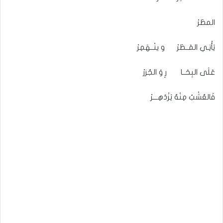
المطَرْ
يَأْتِـي المَــطَرْ و ينْــهَمِرْ
عَلَى البِحَــا رِ وَ الجُزرْ
فَالعُشْبُ مِنْهُ يَزْدَهِـــرْ