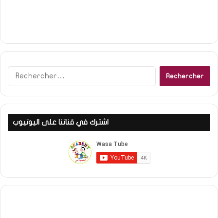
R
e
c
h
e
اشترك في قناتنا على اليوتيوب
r
c
h
e
r
: