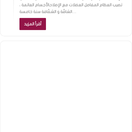
تصيب العظام المفاصل العضلات مع الإصلاحالأجسام العاتمة ،
الشافّة و الشفّافة سنة خامسة…
أقرأ المزيد