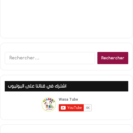
R
e
c
h
e
اشترك في قناتنا على اليوتيوب
r
c
h
e
r
: