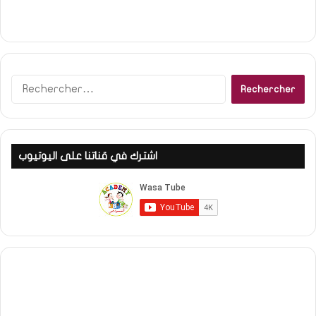
R
e
c
h
e
اشترك في قناتنا على اليوتيوب
r
c
h
e
r
: