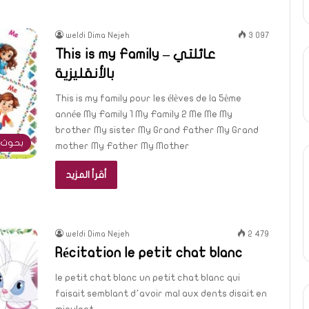
weldi Dima Nejeh
3 097
This is my Family – عائلتي
بالأنقليزية
This is my family pour les élèves de la 5ème
année My Family 1 My Family 2 Me Me My
brother My sister My Grand Father My Grand
بحوث 
mother My Father My Mother
أقرأ المزيد
weldi Dima Nejeh
2 479
Récitation le petit chat blanc
le petit chat blanc un petit chat blanc qui
faisait semblant d’avoir mal aux dents disait en