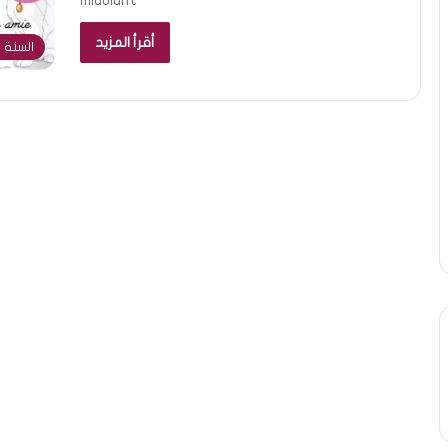
miaulant
أقرأ المزيد
السنة ا