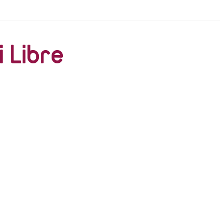
her
asati Libre