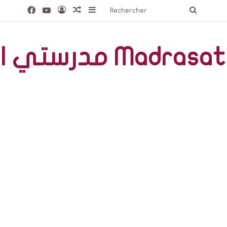
Facebook
YouTube
Connexion
Article Aléatoire
Sidebar (barre latérale)
Recherc
مدرستي الخاصّة Madr