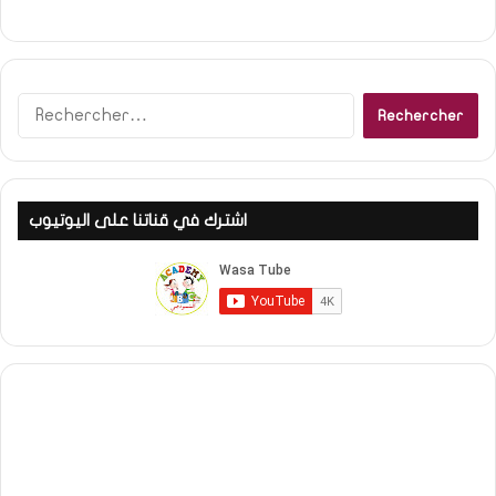
R
e
c
h
e
اشترك في قناتنا على اليوتيوب
r
c
h
e
r
: