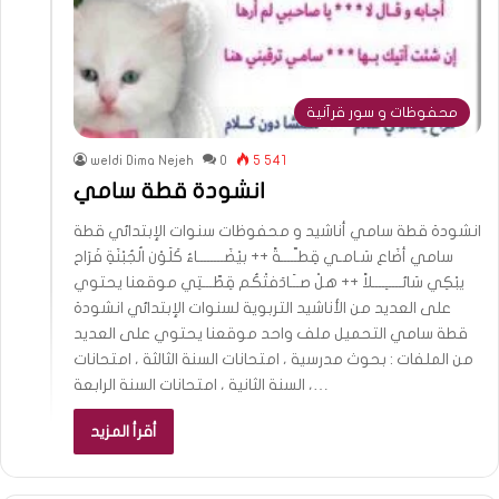
محفوظات و سور قرآنية
weldi Dima Nejeh
0
5 541
انشودة قطة سامي
انشودة قطة سامي أناشيد و محفوظات سنوات الإبتدائي قطة
سامي أضَاع سَـامـي قِطـّــــةً ++ بيْضَــــــــاءُ كَلَوْن الُجُبْنَةِ فَرَاح
يبْكِي سَائـــــِــــلاً ++ هلْ صــَـادَفتْكُم قِطّـــتِي موقعنا يحتوي
على العديد من الأناشيد التربوية لسنوات الإبتدائي انشودة
قطة سامي التحميل ملف واحد موقعنا يحتوي على العديد
من الملفات : بحوث مدرسية ، امتحانات السنة الثالثة ، امتحانات
السنة الثانية ، امتحانات السنة الرابعة ،…
أقرأ المزيد