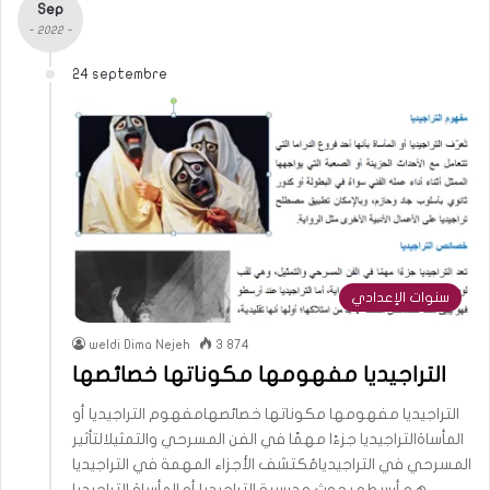
Sep
- 2022 -
24 septembre
سنوات الإعدادي
weldi Dima Nejeh
3 874
التراجيديا مفهومها مكوناتها خصائصها
التراجيديا مفهومها مكوناتها خصائصهامفهوم التراجيديا أو
المأساةالتراجيديا جزءًا مهمًا في الفن المسرحي والتمثيلالتأثير
المسرحي في التراجيديامُكتشف الأجزاء المهمة في التراجيديا
هو أرسطو بحوث مدرسية التراجيديا أو المأساة التراجيديا