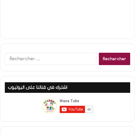
R
e
c
h
e
اشترك في قناتنا على اليوتيوب
r
c
h
e
r
: