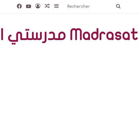
Facebook
YouTube
Connexion
Article Aléatoire
Sidebar (barre latérale)
Recherc
صّة Madrasati Libre