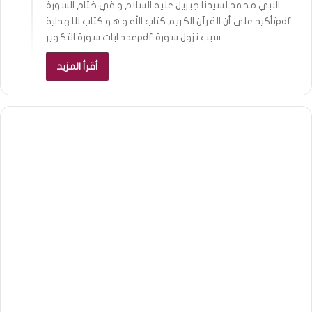
النبي محمد لسيدنا جبريل عليه السلام و في ختام السورة
تأكيد على أن القرآن الكريم كتاب الله و هو كتاب لللهدايةpdf
عدد ايات سورة التكويرpdf سبب نزول سورة…
أقرأ المزيد