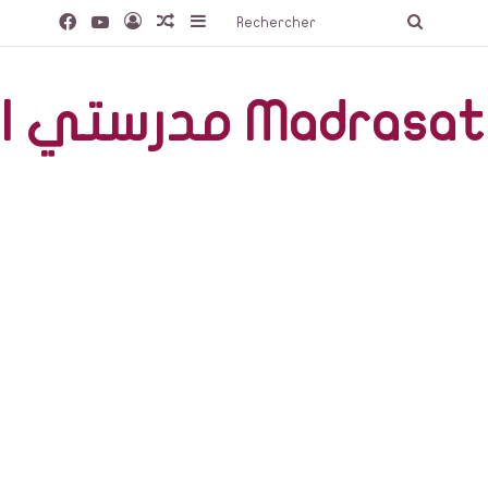
Facebook
YouTube
Connexion
Article Aléatoire
Sidebar (barre latérale)
Recherc
صّة Madrasati Libre