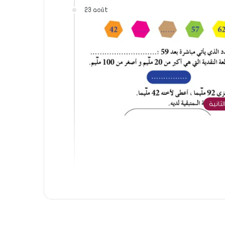
23 août
لثانية