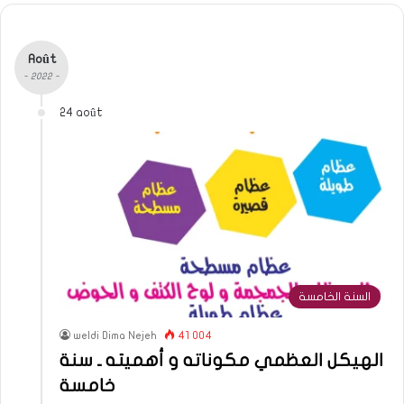
Août
- 2022 -
24 août
السنة الخامسة
weldi Dima Nejeh
41 004
الهيكل العظمي مكوناته و أهميته ـ سنة
خامسة