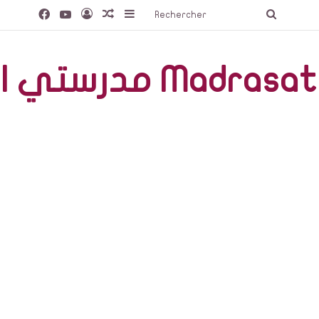
Facebook
YouTube
Connexion
Article Aléatoire
Sidebar (barre latérale)
Recherc
صّة Madrasati Libre