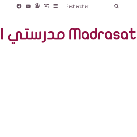
Facebook
YouTube
Connexion
Article Aléatoire
Sidebar (barre latérale)
Recherc
صّة Madrasati Libre