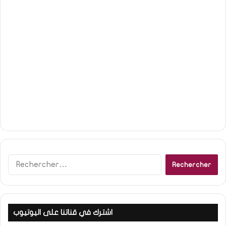
R
e
c
h
e
اشترك في قناتنا على اليوتيوب
r
c