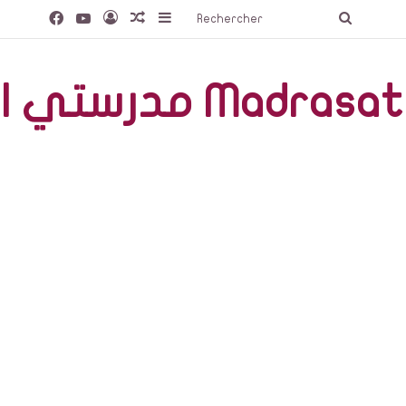
Facebook
YouTube
Connexion
Article Aléatoire
Sidebar (barre latérale)
Recherc
صّة Madrasati Libre