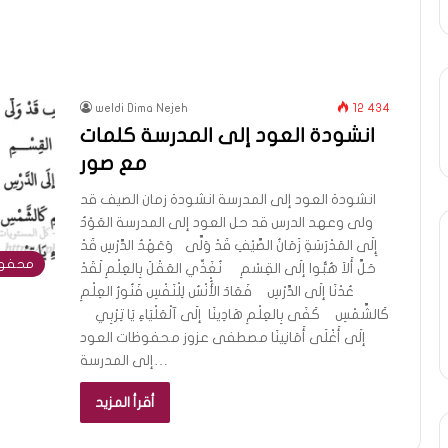
weldi Dima Nejeh
12 434
انشودة العود إلى المدرسة كلمات
مع صور
انشودة العود إلى المدرسة انشودة زمان الصيف قد
ولى وعهد الدرس قد حل العود إلى المدرسة العَوْدُ
إِلَى المَدْرَسَةِ زَمَانُ الصَّيْفِ قَدْ وَلَّى وَعَهْدُ الدَّرْسِ قَدْ
محفوظ
حَلَّ أَلاَ هُبُّوا إلَى القِسْمِ نُغَذِّي العَقْلَ بِالعِلْمِ لَقَدْ
عُدْنَا إلَى الدَّرْسِ فَعَادَ الأُْنْسُ لِلْنَفْسِ فَنُورُ العِلْمِ
كَالشَّمْسِ كَفَى بِالعِلْمِ هَادِينَا إلَى آلْعَلْيَاءِ يَا تِرْبِي
إلَى أَغْلَى أَمَانِينَا مصطفى عزوز محفوظات العود
إلى المدرسة…
أقرأ المزيد