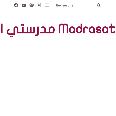
Facebook
YouTube
Connexion
Article Aléatoire
Sidebar (barre latérale)
Recherc
صّة Madrasati Libre