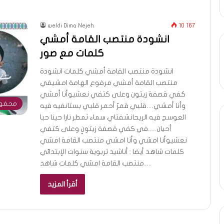
weldi Dima Nejeh
10 167
انشودة منتصب القامة أمشي
كلمات مع صور
انشودة منتصب القامة أمشي كلمات انشودة
منتصب القامة أمشي مرفوع الهامة امشيفي
كفي قصفة زيتون وعلى كتفي نعشيوأنا أمشي
محفوظ
وأنا أمشي…قلبي قمرٌ أحمر قلبي بستانفيه فيه
العوسج فيه الريحانشفتاي سماء تمطر نارا حينا حبا
أحيان….في كفي قصفة زيتونٍ وعلى كتفي
نعشيوأنا امشي وأنا امشي منتصب القامة امشي
كلمات شاهد أيضا : أناشيد تربوية سنوات الإبتدائي
منتصب القامة امشي كلمات شاهد…
أقرأ المزيد