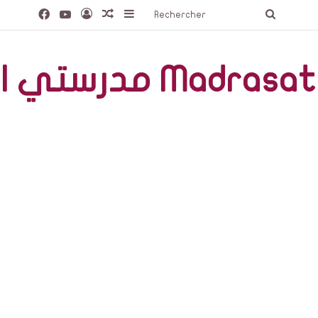
Facebook
YouTube
Connexion
Article Aléatoire
Sidebar (barre latérale)
Recherc
صّة Madrasati Libre