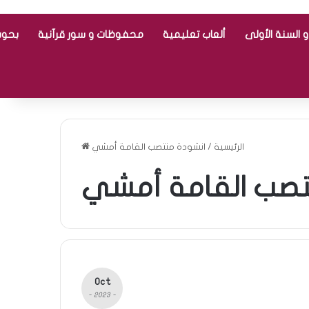
 السنة الأولى
ألعاب تعليمية
محفوظات و سور قرآنية
بحوث
الرئيسية
/
انشودة منتصب القامة أمشي
تصب القامة أمشي
Oct
- 2023 -