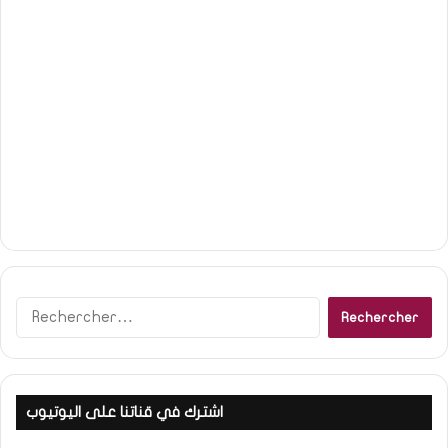
R
e
c
h
e
اشترك في قناتنا على اليوتيوب
r
c