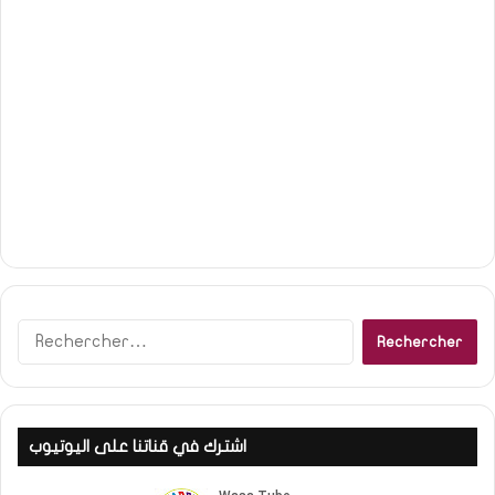
R
e
c
h
e
اشترك في قناتنا على اليوتيوب
r
c
h