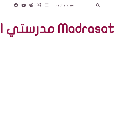
Facebook
YouTube
Connexion
Article Aléatoire
Sidebar (barre latérale)
Recherc
صّة Madrasati Libre