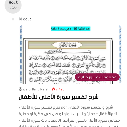
Août
- 2022 -
13 août
محفوظات و سور قرآنية
weldi Dima Nejeh
7 425
شرح تفسير سورة الأعلى للأطفال
شرح تفسير سورة الأعلى pdf شرح و تفسير سورة الأعلى
للأطفال عدد ايتها سبب نزولها و هل هي مكية او مدنيةpdf
عدد ايات سورة الأعلىpdf معاني سورة الأعلىالسور القرآنية
سنة 4اسلامية سنة 4pdf تفسير سورة سبح اسم ربك الأعلى