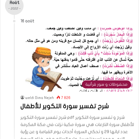
Août
- 2022 -
16 août
محفوظات و سور قرآنية
weldi Dima Nejeh
7 826
شرح تفسير سورة التكوير للأطفال
شرح تفسير سورة التكوير pdf شرح و تفسير سورة التكوير
للأطفال سورة النازعات هي سورة مكية نزلت في مكة المكرمة
عدد اياتها 29 و تحكي السورة أحداث يوم القيامة و عن رؤية
النبي محمد لسيدنا جبريل عليه السلام و في ختام السورة