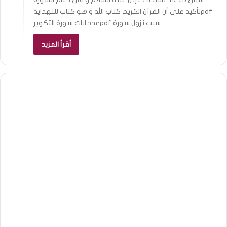
تأكيد على أن القرآن الكريم كتاب الله و هو كتاب لللهدايةpdf
عدد ايات سورة التكويرpdf سبب نزول سورة…
أقرأ المزيد