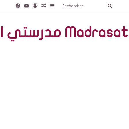
Facebook
YouTube
Connexion
Article Aléatoire
Sidebar (barre latérale)
Recherc
صّة Madrasati Libre