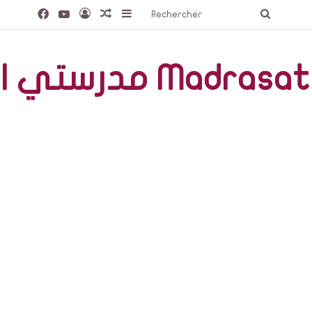
Facebook
YouTube
Connexion
Article Aléatoire
Sidebar (barre latérale)
Recherc
صّة Madrasati Libre