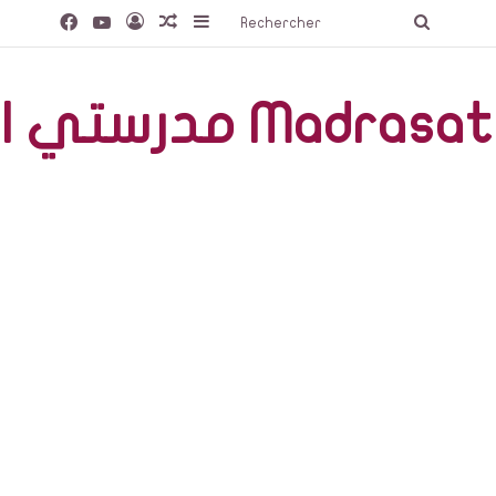
Facebook
YouTube
Connexion
Article Aléatoire
Sidebar (barre latérale)
Recherc
صّة Madrasati Libre