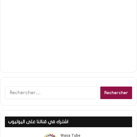
R
e
c
h
e
اشترك في قناتنا على اليوتيوب
r
c
h