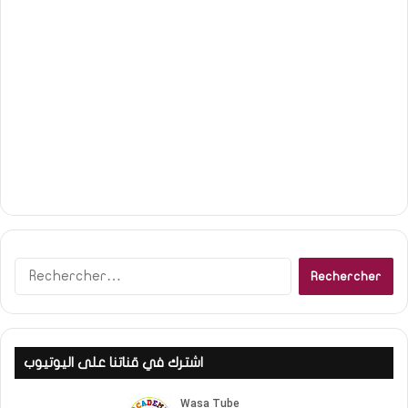
R
e
c
h
e
اشترك في قناتنا على اليوتيوب
r
c
h