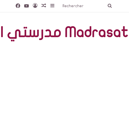
Facebook
YouTube
Connexion
Article Aléatoire
Sidebar (barre latérale)
Recherc
صّة Madrasati Libre