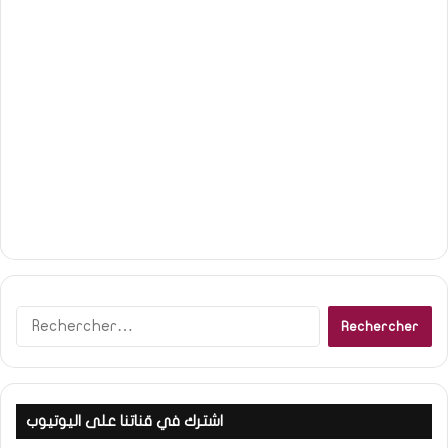
R
e
c
h
e
اشترك في قناتنا على اليوتيوب
r
c