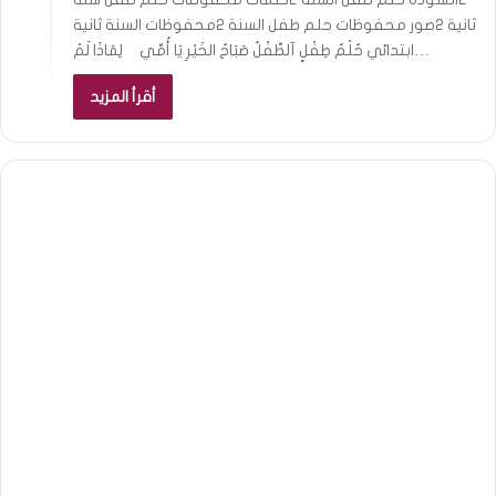
ثانية 2صور محفوظات حلم طفل السنة 2محفوظات السنة ثانية
ابتدائي حُلْمُ طِفْلٍ آلطِّفْلُ صَبَاحُ الخَيْرِ يَا أُمِّي لِمَاذَا لَمْ…
أقرأ المزيد