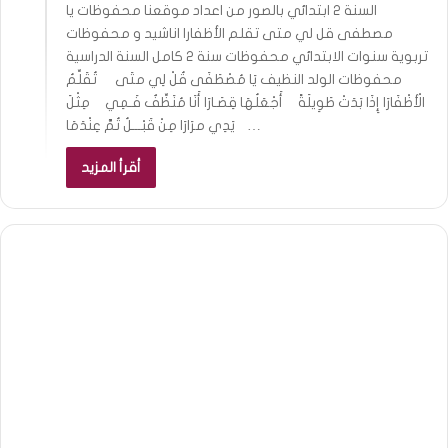
السنة 2 ابتدائي بالصور من اعداد موقعنا محفوظات يا
مصطفى قل لي متى تقلم الأظفارا اناشيد و محفوظات
تربوية سنوات الابتدائي محفوظات سنة 2 كامل السنة الدراسية
محفوظات الولد النظيف يَا مُصْطَفَى قُلْ لِي متَى تُقَلِّمُ
الْأظْفَارَا إِذَا بَدَتْ طَوِيلَةً أَجْعَلُهَا قِصَـارَا أَنَا مُنَظِّفٌ فَـمِي مِثْلَ
يَدِي مرَارَا مِنْ قَبْـــلُ تُمَّ عِنْدَمَا …
أقرأ المزيد