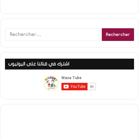
R
e
c
h
e
اشترك في قناتنا على اليوتيوب
r
c
h
e
r
: