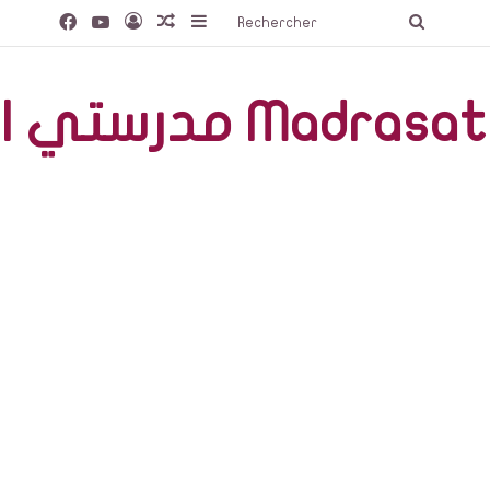
Facebook
YouTube
Connexion
Article Aléatoire
Sidebar (barre latérale)
Recherc
صّة Madrasati Libre