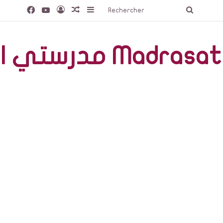
Facebook
YouTube
Connexion
Article Aléatoire
Sidebar (barre latérale)
Recherc
صّة Madrasati Libre