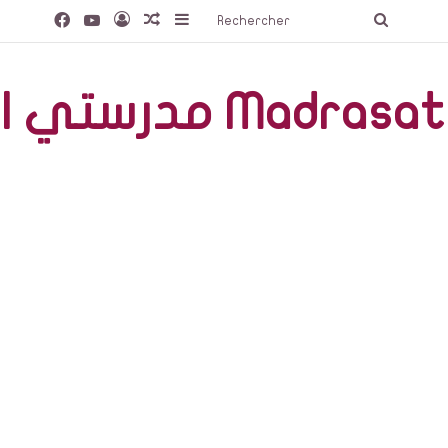
Facebook
YouTube
Connexion
Article Aléatoire
Sidebar (barre latérale)
Recherc
صّة Madrasati Libre