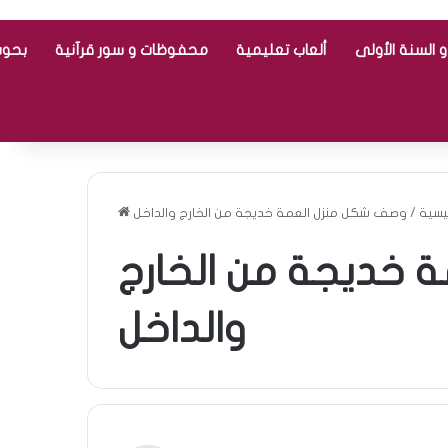
 السنة الأولى
ألعاب تعليمية
محفوظات و سور قرآنية
بحوث
ئيسية
/
وصف شكل منزل العمة خديجة من الخارج والداخل
 خديجة من الخارج
والداخل