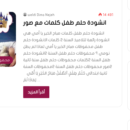
weldi Dima Nejeh
14 491
انشودة حلم طفل كلمات مع صور
انشودة حلم طفل كلمات صباح الخير يا أمي هي
انشودة رائعة لتلاميذ السنة 2 كلمات الانشودة حلم
طفل محفوظات صباح الخير يا أمي لماذا لم يطل
نومي ؟ محفوظات حلم طفل السنة 2انشودة حلم
طفل السنة 2كلمات محفوظات حلم طفل سنة ثانية
محفوظ
2صور محفوظات حلم طفل السنة 2محفوظات السنة
ثانية ابتدائي حُلْمُ طِفْلٍ آلطِّفْلُ صَبَاحُ الخَيْرِ يَا أُمِّي
لِمَاذَا لَمْ…
أقرأ المزيد