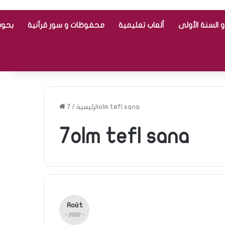
 السنة الأولى
ألعاب تعليمية
محفوظات و سور قرآنية
بحوث
7olm tefl sana
الرئيسية
/
7olm tefl sana
Août
- 2022 -