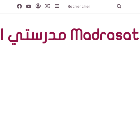
Facebook
YouTube
Connexion
Article Aléatoire
Sidebar (barre latérale)
Recherc
صّة Madrasati Libre