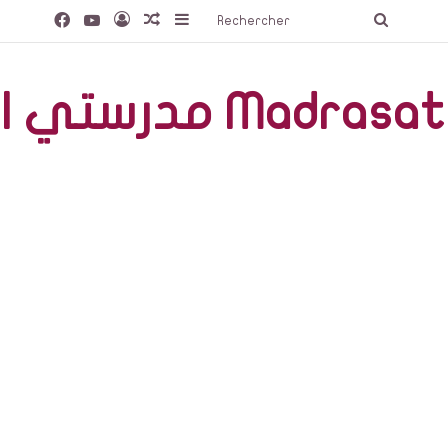
Facebook
YouTube
Connexion
Article Aléatoire
Sidebar (barre latérale)
Recherc
صّة Madrasati Libre