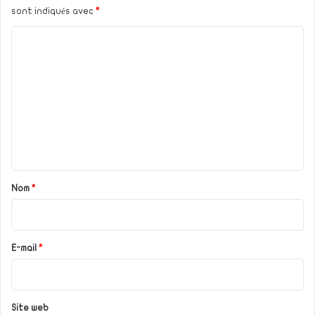
sont indiqués avec
*
C
o
m
m
e
n
t
a
Nom
*
i
r
e
E-mail
*
*
Site web