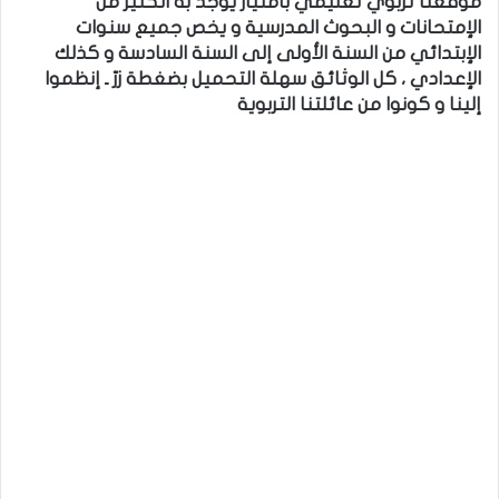
موقعنا تربوي تعليمي بامتياز يوجد به الكثير من
الإمتحانات و البحوث المدرسية و يخص جميع سنوات
الإبتدائي من السنة الأولى إلى السنة السادسة و كذلك
الإعدادي ، كل الوثائق سهلة التحميل بضغطة زرّ ـ إنظموا
إلينا و كونوا من عائلتنا التربوية