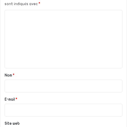
sont indiqués avec
*
C
o
m
m
e
n
t
a
Nom
*
i
r
e
E-mail
*
*
Site web