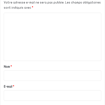
Votre adresse e-mail ne sera pas publiée.
Les champs obligatoires
sont indiqués avec
*
C
o
m
m
e
n
t
a
Nom
*
i
r
e
E-mail
*
*